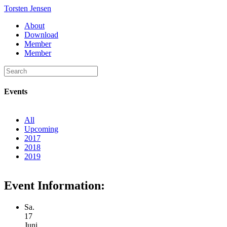
Torsten Jensen
About
Download
Member
Member
Events
All
Upcoming
2017
2018
2019
Event Information:
Sa.
17
Juni